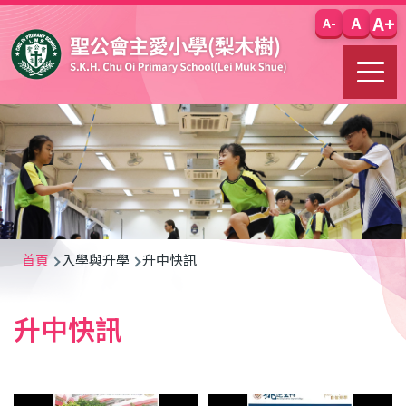
移至主內容
A+
A
A-
導
首頁
入學與升學
升中快訊
航
升中快訊
連
結