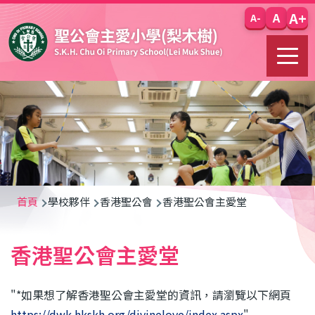
移至主內容
A+
A
A-
導
首頁
學校夥伴
香港聖公會
香港聖公會主愛堂
航
香港聖公會主愛堂
連
結
"*如果想了解香港聖公會主愛堂的資訊，請瀏覽以下網頁
https://dwk.hkskh.org/divinelove/index.aspx
"