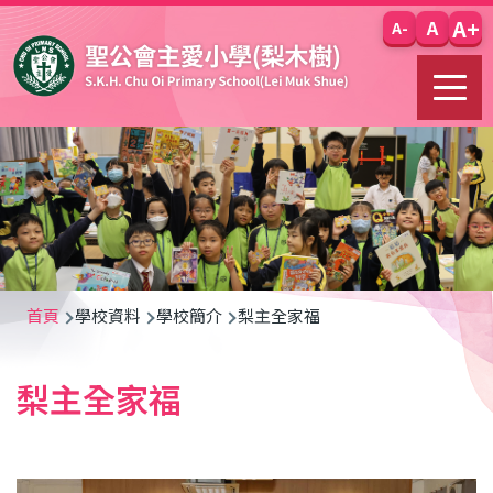
移至主內容
A+
A
A-
導
首頁
學校資料
學校簡介
梨主全家福
航
梨主全家福
連
結