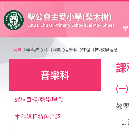
移至主內容
學
導
首頁
學與教
科目網頁
音樂科
課程目標/教學理念
航
課
音樂科
連
(
結
課程目標/教學理念
教
本科課程特色介紹