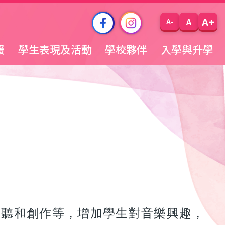
A+
A
A-
援
學生表現及活動
學校夥伴
入學與升學
聆聽和創作等，增加學生對音樂興趣，