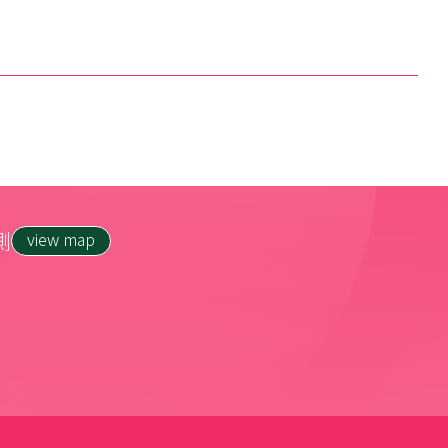
側
view map