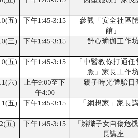
10(
五
)
下午
1:45-3:15
參觀「安全社區
館」
10(
三
)
下午
1:45-3:15
舒心瑜伽工作
10(
五
)
下午
1:45-3:15
「中醫教你打通任
脈」家長工作
11(
六
)
上午
9:00
至下
親子時光體驗日
午
4:00
11(
五
)
下午
1:45-3:15
「網想家」家長
2(
五
)
下午
1:45-3:15
「辨識子女自傷危機
長講座