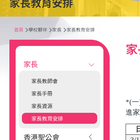
家長教育安排
導
首頁
學校夥伴
家長
家長教育安排
航
Main
家
連
navigation
家長
結
家長教師會
家長手冊
*(
一
家長資源
進
家長教育安排
香港聖公會
3/1