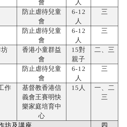
會
人
防止虐待兒童
6-12
三
會
人
防止虐待兒童
6-12
三
會
人
作坊
香港小童群益
15
對
二、三
會
親子
防止虐待兒童
6-12
三
會
人
工作
基督教香港信
15
人
一、二
義會王賽明快
三
樂家庭培育中
心
作坊及講座
四