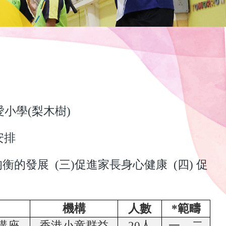
愛小學
(
梨木樹
)
安排
均衡的發展
(
三
)
促進家長身心健康
(
四
)
促
機構
人數
*
範疇
講座
香港小童群益
20
人
一、二