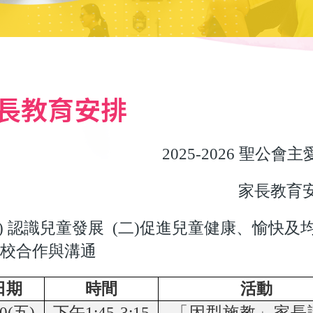
長教育安排
2025-2026
聖公會主
家長教育
)
認識兒童發展
(
二
)
促進兒童健康、愉快及
家校合作與溝通
日期
時間
活動
0(
五
)
下午
1:45-3:15
「因型施教」家長