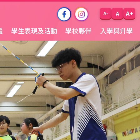
A+
A
A-
援
學生表現及活動
學校夥伴
入學與升學