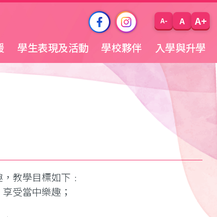
A+
A
A-
援
學生表現及活動
學校夥伴
入學與升學
趣，教學目標如下﹕
，享受當中樂趣；