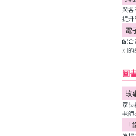
與各
提升
電
配合
別的
圖
故
家長
老師
「
為提