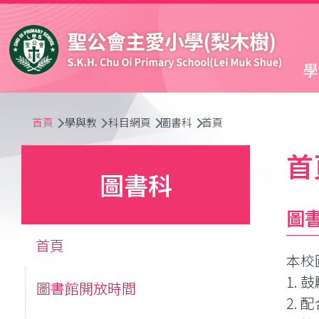
移至主內容
學
導
首頁
學與教
科目網頁
圖書科
首頁
航
首
圖書科
連
圖
結
首頁
本校
1.
圖書館開放時間
2.