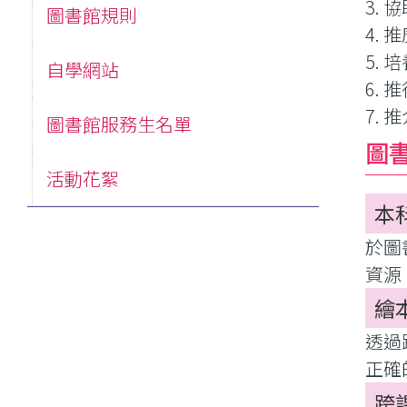
3.
圖書館規則
4.
5.
自學網站
6.
7.
圖書館服務生名單
圖
活動花絮
本
於圖
資源
繪
透過
正確
跨