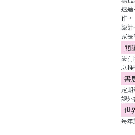
透過
作，
設計
家長
閱
設有
以推
書
定期
課外
世
每年