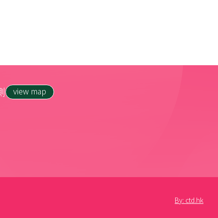
側
view map
By: ctd.hk