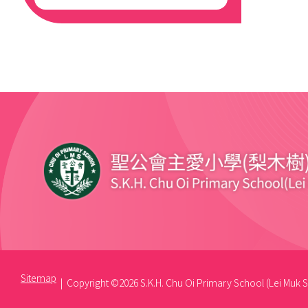
Sitemap
| Copyright ©
2026 S.K.H. Chu Oi Primary School (Lei Muk Sh