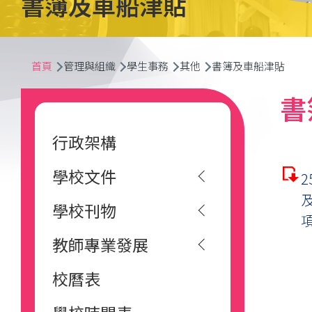
書簿及車船津貼
導
首頁
管理與組織
學生事務
其他
書簿及車船津貼
航
Main
書
連
navigation
行政架構
結
學校文件
學校刊物
教師專業發展
校曆表