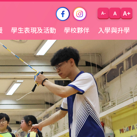
A+
A
A-
援
學生表現及活動
學校夥伴
入學與升學