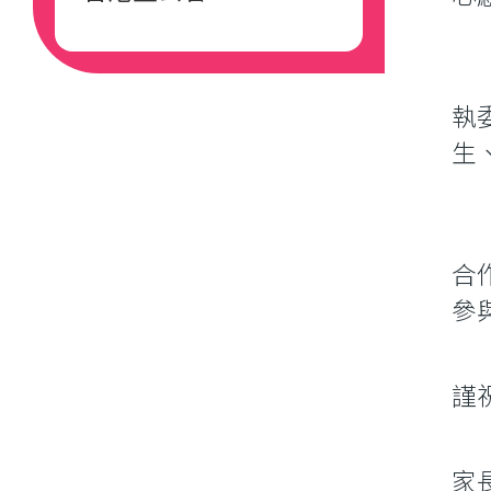
展
執
生
在
合
參
謹
家