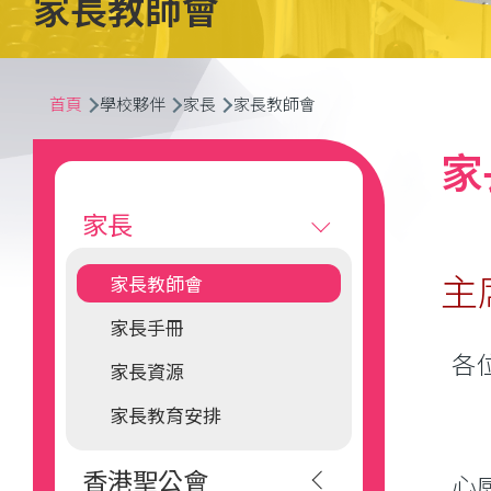
家長教師會
導
首頁
學校夥伴
家長
家長教師會
航
Main
家
連
navigation
家長
結
主
家長教師會
家長手冊
各
家長資源
家長教育安排
大
香港聖公會
心