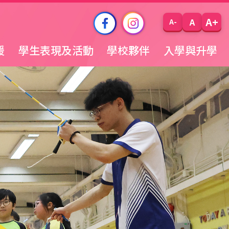
A+
A
A-
援
學生表現及活動
學校夥伴
入學與升學