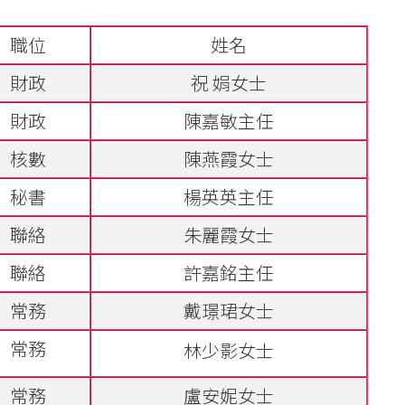
職位
姓名
財政
祝 娟女士
財政
陳嘉敏主任
核數
陳燕霞女士
秘書
楊英英主任
聯絡
朱麗霞女士
聯絡
許嘉銘主任
常務
戴璟珺女士
常務
林少影女士
常務
盧安妮女士