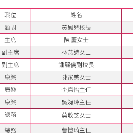
職位
姓名
顧問
黃鳳兒校長
主席
陳 麗女士
副主席
林燕詩女士
副主席
鍾麗儀副校長
康樂
陳家美女士
康樂
李嘉怡主任
康樂
吳婉玲主任
總務
莫敬芝女士
總務
曹愷琦主任