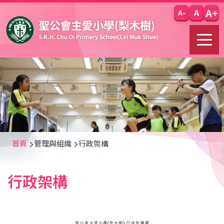
移至主內容
A+
A
A-
導
首頁
管理與組織
行政架構
航
行政架構
連
結