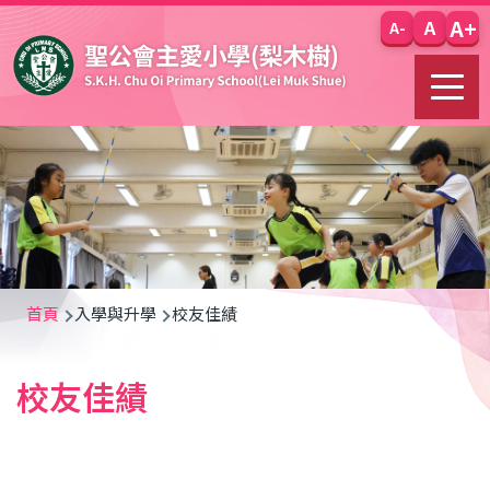
移至主內容
A+
A
A-
導
首頁
入學與升學
校友佳績
航
校友佳績
連
結