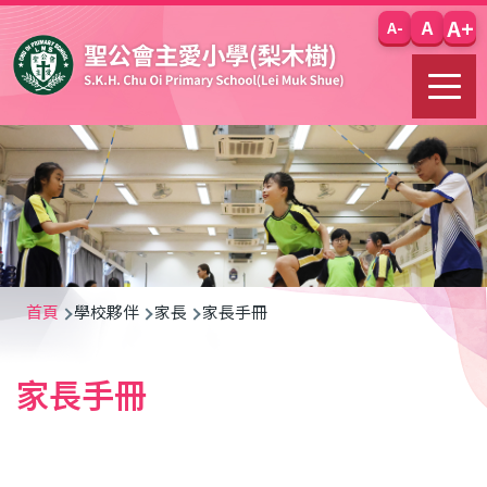
移至主內容
A+
A
A-
導
首頁
學校夥伴
家長
家長手冊
航
家長手冊
連
結