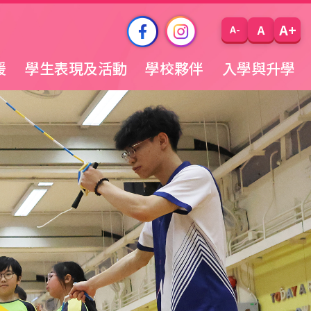
A+
A
A-
援
學生表現及活動
學校夥伴
入學與升學