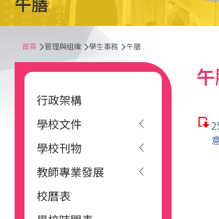
午膳
導
首頁
管理與組織
學生事務
午膳
航
Main
午
連
navigation
行政架構
結
學校文件
學校刊物
教師專業發展
校曆表