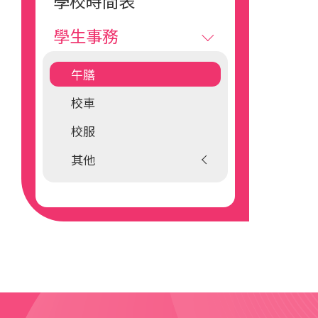
學校時間表
學生事務
午膳
校車
校服
其他