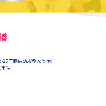
膳
25-26午膳供應服務家長須注
意事項