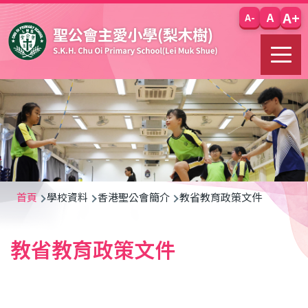
移至主內容
A+
A
A-
導
首頁
學校資料
香港聖公會簡介
教省教育政策文件
航
教省教育政策文件
連
結