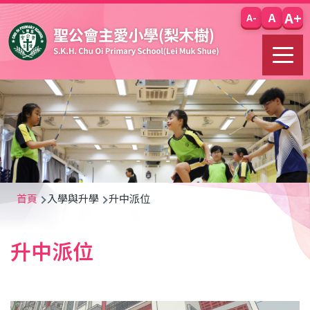
移至主內容
A+
A
A-
導
首頁
入學與升學
升中派位
航
升中派位
連
結