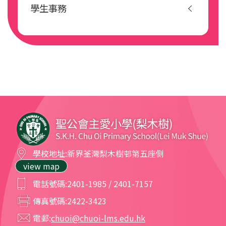
《課業
調適紀錄表》，填寫後交學生支援主任。
況，須通知家長，由家長作決定。)
學生事務
常生活中實踐健康飲食的習慣。
1.4
功課調適結果將由校方以書面通知家長，家長必
【除因獲獎或服務生所記優點外，老師如認為學生某
1.1.3.3
學校應準備、採取、執行及監察一
須簽回同意書，
校方始能正式推行相關調適措
方面表現突出，包括手冊中「行為表現紀錄表」有多
套全面的計劃以鼓勵良好的飲食習
施。
慣。
個‘ 
 ’，欲記優點作獎勵，請事前與訓育主任研
✓
1.1.3.3.1
供應健康衞生的食物及飲
1.5
功課調適屬有時限性的措施，旨在協助學生逐步
討確實後，才正式紀錄在案。】
品作選擇。
適應學校的功課要求。校方亦會定時檢視學生的
2
懲罰原則
1.1.3.3.1.1
選擇小食部營
進展，並在有需要時作出修訂。
2.1
凡學生在校外涉及刑事案件而證明屬實，將按嚴
運商及食品供
2
默書調適
重性而記小過、甚至大過乙次。
應商應以健康
2.1
默書調適旨在支援經評估為「讀寫障礙」之學
2.2
如於校內嚴重違規，經校方研討後，認為確實罪
及衞生為首要
生，以提升學生信心及學習動機、肯定學生所付
有應得，將記小過乙次。
考慮因素。
出之努力。凡被相關政府部門或認可機構評審為
2.3
手冊內「行為表現紀錄表」在扣除功過相抵後，
學校地址:
新界荃灣梨木樹邨第五座側
1.1.3.3.1.2
「讀寫障礙」之學生，可獲默書調適。家長必須
學校會透過與
記‘
’累計有10個或以上，會被記缺點乙次。
△
view map
簽署同意書，校方始能提供相關調適措
施。
小食部及午膳
(每次考試作一統計) 
2.2
由於此調適之計分方法有所改動，此項調適將影
供應商的合作
電話號碼:
2401-1985 / 2401-7157
2.4
欠交功課10次，記缺點乙次。
響成績表分數之計算，故該生成績表將不排考試
來提供健康衞
傳真號碼:
2422-3423
2.5
遲到5次，記缺點乙次。
名次。
生的食物及飲
電郵:
chuoi@chuoi-lms.edu.hk
2.3
默書調適安排如下：
2.6
凡曠課最少記缺點乙次，處分會隨曠課日數多寡
品作選擇。