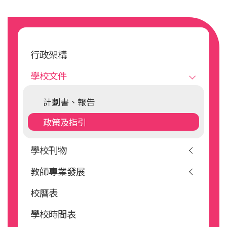
1.2
學生如在每一段考內交齊所有功課，記優點乙
育及長遠的健康等都有莫大幫助。健康飲食
1
功課調適
次。
Main
習慣可減低於成年期患上各種長期疾病的機
凡持有香港教育局認可報告的特殊教育需要學生（例
1.3
代表學校參加校外比賽獲獎：
會，如心臟病、中風，以及各類癌症。從小
如讀寫困難、智力障礙、
有限智能、自閉症譜系、
navigation
1.3.1
凡獲冠、亞、季軍者，記小功乙次。
開始培養良好的飲食習慣，不但可減低患病
注意力不足/過度活躍症、肢體殘障、視覺障礙、聽
行政架構
1.3.2
凡獲優異獎者，記優點乙次。
覺障礙、言語障礙、大小肌肉協調障礙及精神病患
機會，而且有助健康的成長和發展。
學校文件
1.4
班長或副班長熱心服務，可記優點乙次。
等），或學生沒有評估報告，惟科任老師根據學生的
1.1.2
目的
學習情況，認為學生有需要調適功課份量，皆可獲功
此政策旨在向學生及教職員宣揚持續推行健
1.5
風紀服務盡責，可記優點乙次。
計劃書、報告
課調適，申請程序如下︰
康飲食的重要性，同時致力建立一個健康衞
1.6
風紀隊長以身作則，勤懇認真，可記小功乙次。
政策及指引
1.1
如學生符合申請資格，校方便會傳閱功課調適表
生的飲食環境，讓學校各成員知道健康飲食
1.7
車長用心工作，可記優點乙次。
格《課業調適紀
錄表》，由學生之中、英、數及
的重要，並讓學校成員可於日常生活中實
1.8
手冊內「行為表現紀錄表」，在扣除功過相抵
學校刊物
常識科老師，因應每位學生之個
別學習情況調適
踐。
後，記‘ 
 ’累計有10個或以上，會被記優點乙
功課份量。
✓
1.1.3
政策指引及程序
教師專業發展
次。(每次以考試作一次統計)
1.2
如科任老師認為學生有需要功課調適，與同班
1.1.3.1
學校應致力於讓所有學生明白健康
【所有因同類獲獎而累積的優點或小功，將逢三次累
中、英、數及常識
科老師商量，如一致認同學生
校曆表
飲食的重要性，從而讓學生懂得選
有需要調適，再與學生支援主任商量。
進至小功或大功，但家長可選擇不累進，各自登
擇食物的技巧。
學校時間表
1.3
科任老師徵求家長同意後，向學生支援主任索取
錄。】(班主任在填寫獎懲紀錄表時，發現以上情
1.1.3.2
所有教職員都應作良好榜樣，於日