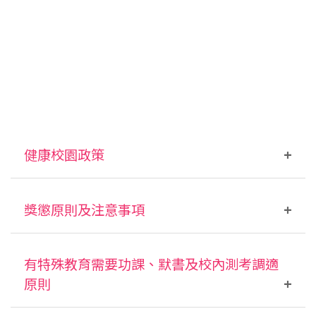
健康校園政策
健康校園政策
獎懲原則及注意事項
1
各項政策
1.1
健康飲食
1
獎賞原則
有特殊教育需要功課、默書及校內測考調適
1.1.1
理念
1.1
學生如有任何操行表現卓越，經校方研討後，認
原則
據多項研究顯示，營養與學習的關係顯著。
為堪作典範者，可記小功，甚至大功作表揚。
健康飲食習慣對於學生的學習能力、生長發