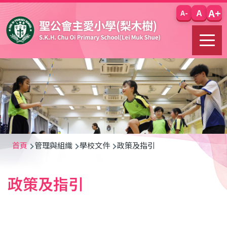
移至主內容
A+
A
A-
導
首頁
管理與組織
學校文件
政策及指引
航
政策及指引
連
結