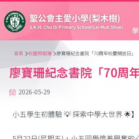
移至主內容
學
導
首頁
校園照相簿
廖寶珊紀念書院「70周年校慶開放日」
航
廖寶珊紀念書院「70周
連
2026-05-29
結
小五學生初體驗 💡 探索中學大世界 🌟】
5月22日(星期五)，小五同學懷着興奮