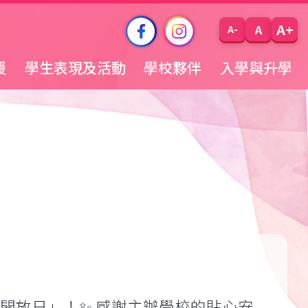
A+
A
A-
援
學生表現及活動
學校夥伴
入學與升學
慶開放日」！✨ 感謝主辦學校的貼心安