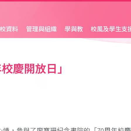
校資料
管理與組織
學與教
校風及學生支
年校慶開放日」
的心情，參與了廖寶珊紀念書院的「70周年校