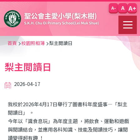
移至主內容
A+
A
A-
導
首頁
校園照相簿
梨主閲讀日
航
梨主閲讀日
連
結
2026-04-17
我校於2026年4月17日舉行了圖書科年度盛事—「梨主
閱讀日」 。
今年以「識食息玩」為年度主題 ，將飲食、運動和遊戲
與閱讀結合，並應用各科知識、技能及閲讀技巧，讓閱
讀變得超有趣 ！