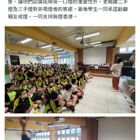
害、讓他們認識拒絕第一口煙的重要性外，更揭露二手
煙及三手煙對非吸煙者的害處。最後學生一同承諾勸籲
親友戒煙，一同支持無煙香港。