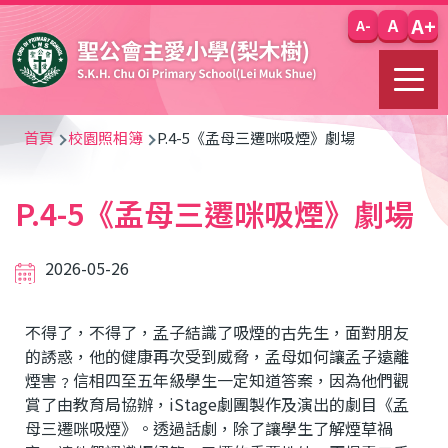
移至主內容
A+
A
A-
導
首頁
校園照相簿
P.4-5《孟母三遷咪吸煙》劇場
航
P.4-5《孟母三遷咪吸煙》劇場
連
結
2026-05-26
不得了，不得了，孟子結識了吸煙的古先生，面對朋友
的誘惑，他的健康再次受到威脅，孟母如何讓孟子遠離
煙害﹖信相四至五年級學生一定知道答案，因為他們觀
賞了由教育局協辦，iStage劇團製作及演出的劇目《孟
母三遷咪吸煙》。透過話劇，除了讓學生了解煙草禍