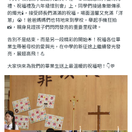
禮、祝福禮及六年級惜別會」上，同學們接過象徵傳承
的燭光🕯️，接受師長們滿滿的祝福，場面溫馨又充滿「洋
蔥」😭！爸爸媽媽們也特地來到學校，舉起手機狂拍
📸，親身見證孩子們閃閃發亮的重要里程碑。
告別不是結束，而是另一段精彩的開始🌟！祝福各位畢
業生帶著母校的愛與光，在中學的新征途上繼續發光發
亮，展翅高飛！💪
大家快來為我們的畢業生送上最溫暖的祝福吧！👇💬