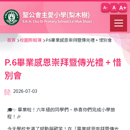
移至主內容
A+
A
A-
導
首頁
校園照相簿
P.6畢業感恩崇拜暨傳光禮 + 惜別會
航
P.6畢業感恩崇拜暨傳光禮 + 惜
連
結
別會
2026-07-03
🎓✨ 畢業啦！六年級的同學們，恭喜你們完成小學旅
程！🎉
今天學校充滿了感動與歡笑！在「畢業感恩崇拜暨傳光