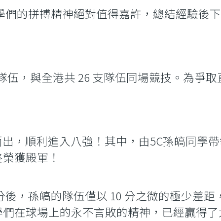
學們的拼搏精神絕對值得嘉許，總結經驗後
 3 支隊伍，與全港共 26 支隊伍同場競技。
穎而出，順利進入八強！其中，由5C孫皜同學
終榮獲殿軍！
分後，孫皜的隊伍僅以 10 分之微的極少差
學們在球場上的永不言敗的精神，已經贏得了