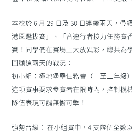
本校於 6 月 29 日及 30 日連續兩
港區選拔賽」、「音速行者接力任務賽香
賽！同學們在賽場上大放異彩，總共為學
回顧這兩天的戰況：
初小組：極地堡壘任務賽（一至三年級
這項賽事要求參賽者在限時內，控制機械
隊伍表現可謂無懈可擊！
強勢晉級： 在小組賽中，4 支隊伍全