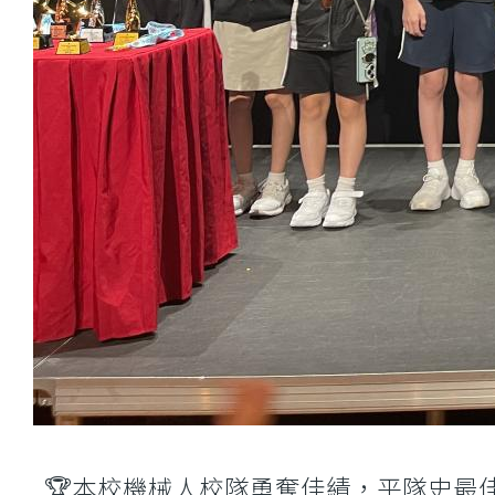
🏆本校機械人校隊勇奪佳績，平隊史最佳