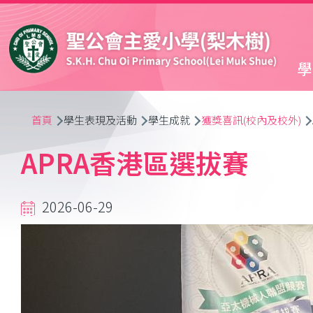
移至主內容
學
導
首頁
學生表現及活動
學生成就
獲獎喜訊(校內及校外)
航
APRA香港區選拔賽
連
2026-06-29
結