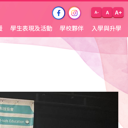
A+
A
A-
援
學生表現及活動
學校夥伴
入學與升學