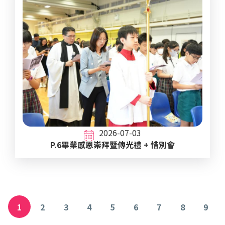
2026-07-03
P.6畢業感恩崇拜暨傳光禮 + 惜別會
Pagination
1
2
3
4
5
6
7
8
9
目
頁
頁
頁
頁
頁
頁
頁
頁
前
面
面
面
面
面
面
面
面