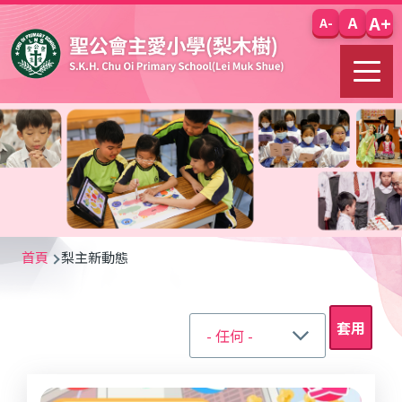
移至主內容
A+
A
A-
導
首頁
梨主新動態
航
連
結