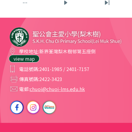
…
下
Last
頁
一
page
面
頁
學校地址:
新界荃灣梨木樹邨第五座側
view map
電話號碼:
2401-1985 / 2401-7157
傳真號碼:
2422-3423
電郵:
chuoi@chuoi-lms.edu.hk