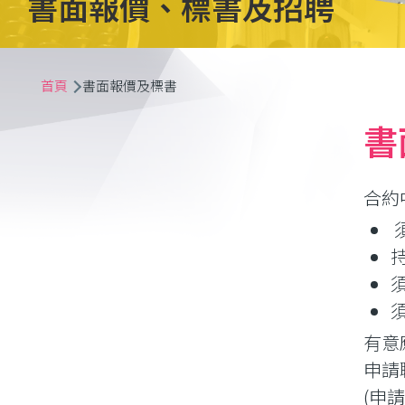
書面報價、標書及招聘
導
首頁
書面報價及標書
航
書
連
合約
結
有意應
申請
(申