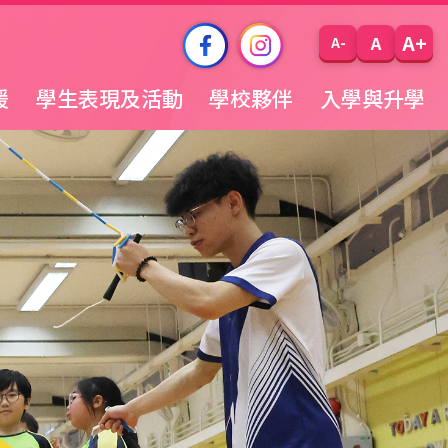
A+
A
A-
援
學生表現及活動
學校夥伴
入學與升學