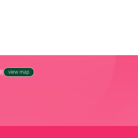
側
view map