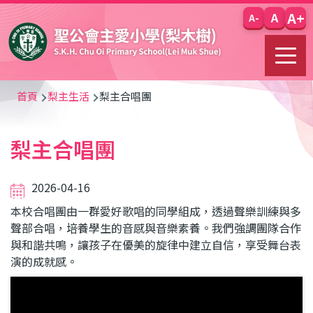
移至主內容
A+
A
A-
導
首頁
梨主生活
梨主合唱團
航
梨主合唱團
連
結
2026-04-16
本校合唱團由一群愛好歌唱的同學組成，透過聲樂訓練與多
聲部合唱，培養學生的音感與音樂素養。我們強調團隊合作
與和諧共鳴，讓孩子在優美的旋律中建立自信，享受舞台表
演的成就感。