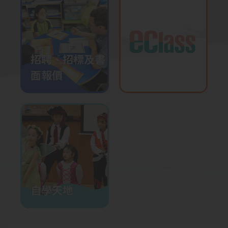
2026-01-23
廣播劇
2026-01-14
全校投入飲水熱
招聘、招標及書
2026-01-13
三年級參觀水知園
面報價
2026-01-08
創意敲擊互動表演
2026-01-05
English Choral Speaking
Training
2026-01-02
躲避盤培訓
2025-12-23
升中模擬面試工作坊
自學天地
2025-12-22
校園小記者