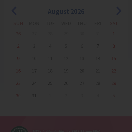
2025-12-19
English Fun Day: Christmas
Story Quest
August 2026
2025-12-19
籃球培訓
SUN
MON
TUE
WED
THU
FRI
SAT
2025-12-18
小一百日宴
26
27
28
29
30
31
1
2
3
4
5
6
7
8
2025-12-18
體操隊考獲「競技體操，第一級
的章別計劃」
9
10
11
12
13
14
15
2025-12-18
培訓活動-中國舞
16
17
18
19
20
21
22
2025-12-16
1B班學生參觀梨木樹消防局
23
24
25
26
27
28
29
30
31
1
2
3
4
5
2025-12-15
1C班參觀消防局
2025-12-09
2025 APRA 越南胡志明市國際錦
標賽
2025-12-08
一年級家長觀課日