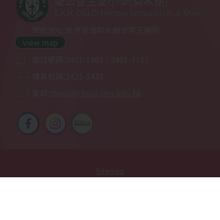
2025-12-06
培訓活動-乒乓球
學校地址:
新界荃灣梨木樹邨第五座側
view map
2025-12-05
田徑培訓班
電話號碼:
2401-1985 / 2401-7157
2025-12-01
普通話集誦賽事回顧
傳真號碼:
2422-3423
電郵:
chuoi@chuoi-lms.edu.hk
2025-11-27
網球培訓
2025-11-24
參觀梨木樹消防局
2025-11-21
小小梨主鋼琴家
Sitemap
2025-11-15
親子時光體驗日營
| Copyright ©
2026 S.K.H. Chu Oi Primary School (Lei Muk
Shue). All rights reserved.
2025-11-14
風紀歷奇訓練
By: ctd.hk