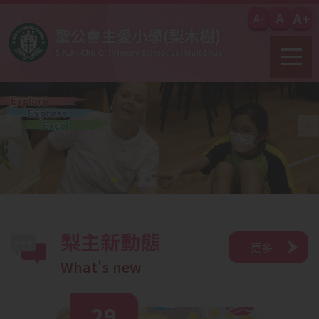
移至主內容
A+
A
A-
梨主新動態
更多
What's new
29