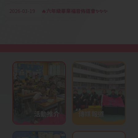
2026-03-19
🔥六年級畢業福音佈道會✨✨✨
2026-03-18
香港海洋公園「動物探索」精神
健康同樂日
2026-03-12
四至六年級多元智能課《聲音真
好玩》STEM x音樂工作坊
2026-03-05
疊杯培訓
2026-03-03
元宵佳節之中華文化日——非遺
文化
2026-01-28
校內培訓活動-機械人編程
2026-01-27
P2-P6奧數培訓
活動推介
傳媒報道
2026-01-23
英語話劇培訓