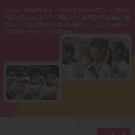
本校是一所基督教學校；秉承聖公會辦學的理念，以基督教
的核心價值培育下一代。課程設計、演繹及實踐皆建基於基
督信仰，故此基督教價值觀乃整個課程不可或缺的一部份，
以期實踐基督教全人教育的理想。
更多
更多