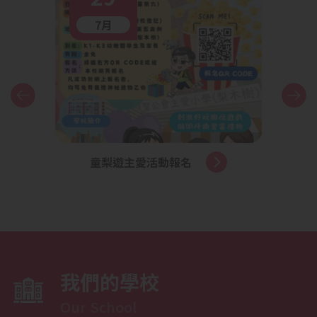
7月
童梨遊主愛活動報名
申請
位
我們的學校
Our School