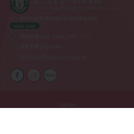
2025-12-06
培訓活動-乒乓球
學校地址:
新界荃灣梨木樹邨第五座側
view map
2025-12-05
田徑培訓班
電話號碼:
2401-1985 / 2401-7157
2025-12-01
普通話集誦賽事回顧
傳真號碼:
2422-3423
電郵:
chuoi@chuoi-lms.edu.hk
2025-11-27
網球培訓
2025-11-24
參觀梨木樹消防局
2025-11-21
小小梨主鋼琴家
Sitemap
2025-11-15
親子時光體驗日營
| Copyright ©
2026 S.K.H. Chu Oi Primary School (Lei Muk
Shue). All rights reserved.
2025-11-14
風紀歷奇訓練
By: ctd.hk