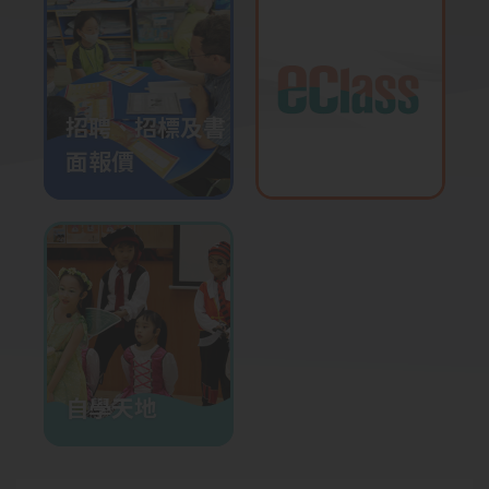
2026-01-23
廣播劇
2026-01-14
全校投入飲水熱
招聘、招標及書
2026-01-13
三年級參觀水知園
面報價
2026-01-08
創意敲擊互動表演
2026-01-05
English Choral Speaking
Training
2026-01-02
躲避盤培訓
2025-12-23
升中模擬面試工作坊
自學天地
2025-12-22
校園小記者