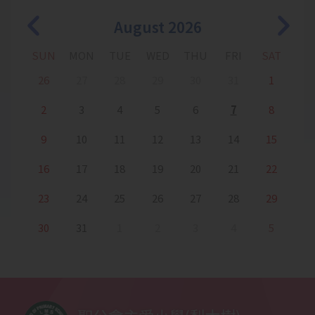
2025-12-19
English Fun Day: Christmas
Story Quest
August 2026
2025-12-19
籃球培訓
SUN
MON
TUE
WED
THU
FRI
SAT
2025-12-18
小一百日宴
26
27
28
29
30
31
1
2
3
4
5
6
7
8
2025-12-18
體操隊考獲「競技體操，第一級
的章別計劃」
9
10
11
12
13
14
15
2025-12-18
培訓活動-中國舞
16
17
18
19
20
21
22
2025-12-16
1B班學生參觀梨木樹消防局
23
24
25
26
27
28
29
30
31
1
2
3
4
5
2025-12-15
1C班參觀消防局
2025-12-09
2025 APRA 越南胡志明市國際錦
標賽
2025-12-08
一年級家長觀課日