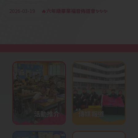
2026-03-19
🔥六年級畢業福音佈道會✨✨✨
2026-03-18
香港海洋公園「動物探索」精神
健康同樂日
2026-03-12
四至六年級多元智能課《聲音真
好玩》STEM x音樂工作坊
2026-03-05
疊杯培訓
2026-03-03
元宵佳節之中華文化日——非遺
文化
2026-01-28
校內培訓活動-機械人編程
2026-01-27
P2-P6奧數培訓
活動推介
傳媒報道
2026-01-23
英語話劇培訓