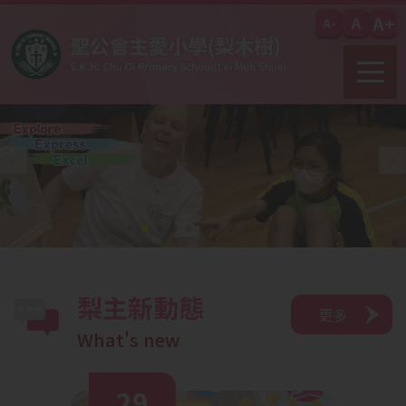
移至主內容
A+
A
A-
梨主新動態
更多
What's new
29