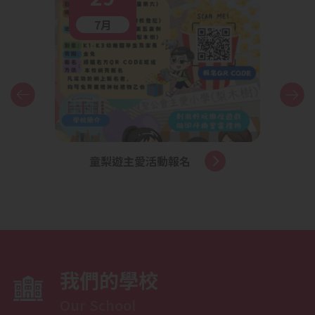
7月
童梨遊主愛活動報名
申請
位
我們的學校
Our School