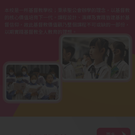
本校是一所基督教學校；秉承聖公會辦學的理念，以基督教
的核心價值培育下一代。課程設計、演繹及實踐皆建基於基
督信仰，故此基督教價值觀乃整個課程不可或缺的一部份，
以期實踐基督教全人教育的理想。
更多
更多