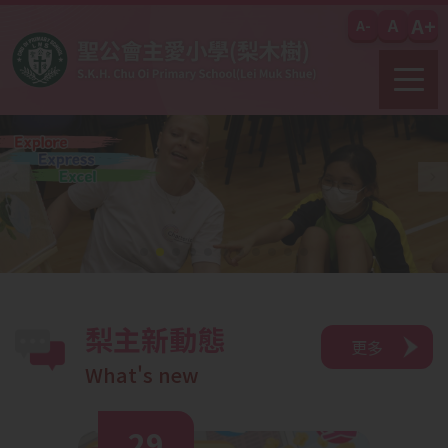
移至主內容
A+
A
A-
梨主新動態
更多
What's new
29