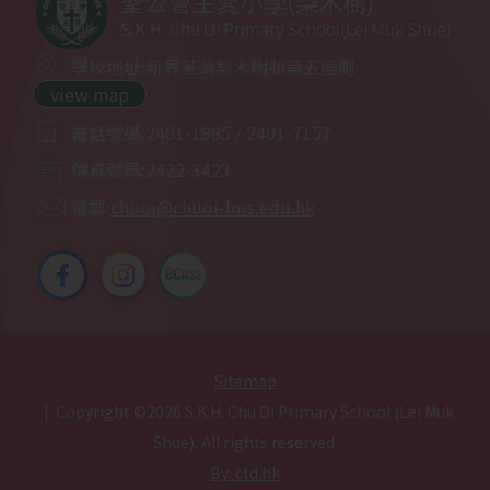
2025-12-06
培訓活動-乒乓球
學校地址:
新界荃灣梨木樹邨第五座側
view map
2025-12-05
田徑培訓班
電話號碼:
2401-1985 / 2401-7157
2025-12-01
普通話集誦賽事回顧
傳真號碼:
2422-3423
電郵:
chuoi@chuoi-lms.edu.hk
2025-11-27
網球培訓
2025-11-24
參觀梨木樹消防局
2025-11-21
小小梨主鋼琴家
Sitemap
2025-11-15
親子時光體驗日營
| Copyright ©
2026 S.K.H. Chu Oi Primary School (Lei Muk
Shue). All rights reserved.
2025-11-14
風紀歷奇訓練
By: ctd.hk