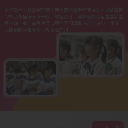
本校是一所基督教學校；秉承聖公會辦學的理念，以基督教
的核心價值培育下一代。課程設計、演繹及實踐皆建基於基
督信仰，故此基督教價值觀乃整個課程不可或缺的一部份，
以期實踐基督教全人教育的理想。
更多
更多