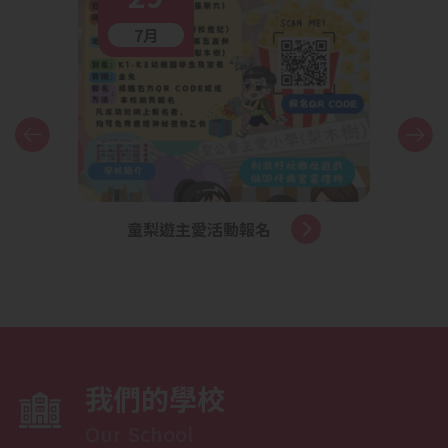
7月
童梨遊主愛活動報名
申請
位
我們的學校
Our School