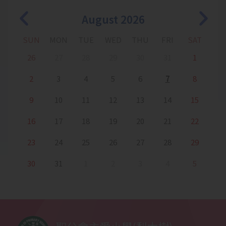
2025-12-19
English Fun Day: Christmas
Story Quest
August 2026
2025-12-19
籃球培訓
SUN
MON
TUE
WED
THU
FRI
SAT
2025-12-18
小一百日宴
26
27
28
29
30
31
1
2
3
4
5
6
7
8
2025-12-18
體操隊考獲「競技體操，第一級
的章別計劃」
9
10
11
12
13
14
15
2025-12-18
培訓活動-中國舞
16
17
18
19
20
21
22
2025-12-16
1B班學生參觀梨木樹消防局
23
24
25
26
27
28
29
30
31
1
2
3
4
5
2025-12-15
1C班參觀消防局
2025-12-09
2025 APRA 越南胡志明市國際錦
標賽
2025-12-08
一年級家長觀課日