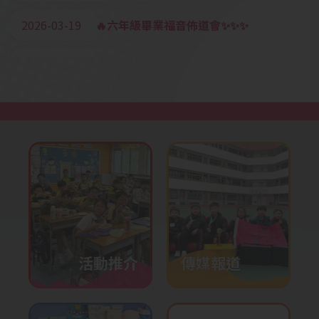
2026-03-19
🔥六年級畢業福音佈道會✨✨✨
2026-03-18
香港海洋公園「動物探索」精神
健康同樂日
2026-03-12
四至六年級多元智能課《聲音真
好玩》STEM x音樂工作坊
2026-03-05
疊杯培訓
2026-03-03
元宵佳節之中華文化日——非遺
文化
2026-01-28
校內培訓活動-機械人編程
2026-01-27
P2-P6奧數培訓
活動推介
傳媒報道
2026-01-23
英語話劇培訓