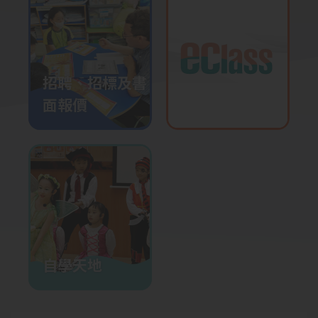
2026-01-23
廣播劇
2026-01-14
全校投入飲水熱
招聘、招標及書
2026-01-13
三年級參觀水知園
面報價
2026-01-08
創意敲擊互動表演
2026-01-05
English Choral Speaking
Training
2026-01-02
躲避盤培訓
2025-12-23
升中模擬面試工作坊
自學天地
2025-12-22
校園小記者